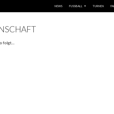
ZUM INHALT SPRINGEN
NEWS
FUSSBALL
TURNEN
FA
NNSCHAFT
o folgt…