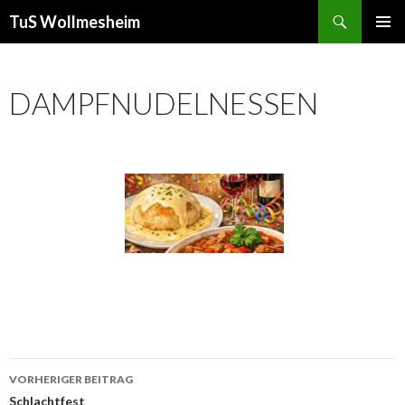
Suchen
TuS Wollmesheim
ZUM
PRIMÄR
INHALT
MENÜ
SPRINGEN
DAMPFNUDELNESSEN
Beitrags-
VORHERIGER BEITRAG
Navigation
Schlachtfest