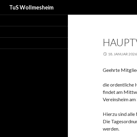
Suchen
TuS Wollmesheim
HAUPT
18. JANUAR 2026
Geehrte Mitglie
die ordentliche
findet am Mittw
Vereinsheim am 
Hierzu sind all
Die Tagesordnu
werden.