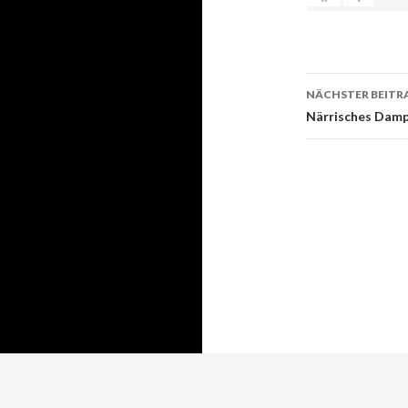
Beitrags-
NÄCHSTER BEITR
Navigati
Närrisches Damp