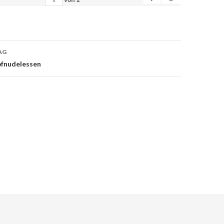
AG
on
fnudelessen