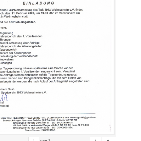
›
»
von
2