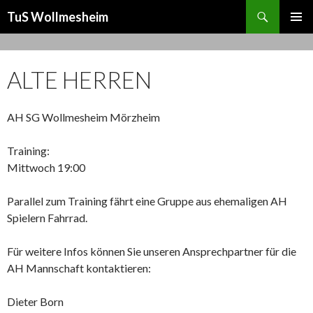
Suchen
TuS Wollmesheim
ZUM
PRIMÄR
INHALT
MENÜ
SPRINGEN
ALTE HERREN
AH SG Wollmesheim Mörzheim
Training:
Mittwoch 19:00
Parallel zum Training fährt eine Gruppe aus ehemaligen AH
Spielern Fahrrad.
Für weitere Infos können Sie unseren Ansprechpartner für die
AH Mannschaft kontaktieren:
Dieter Born